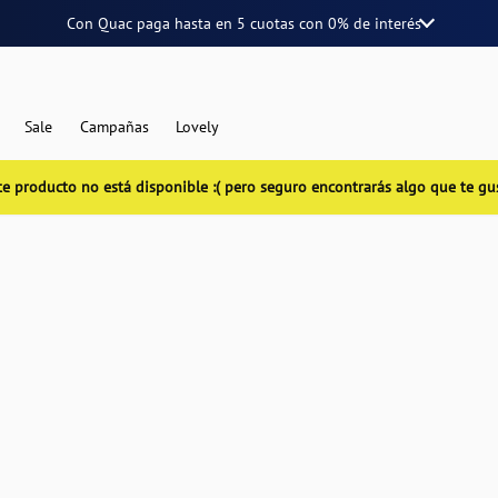
Con Quac paga hasta en
5 cuotas
con
0% de interés
Sale
Campañas
Lovely
te producto no está disponible :( pero seguro encontrarás algo que te gu