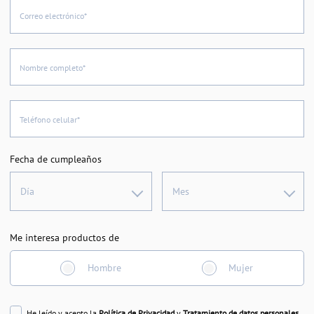
Correo electrónico*
Nombre completo*
Teléfono celular*
Fecha de cumpleaños
Día
Mes
Me interesa productos de
Hombre
Mujer
He leído y acepto la
Política de Privacidad
y
Tratamiento de datos personales
.