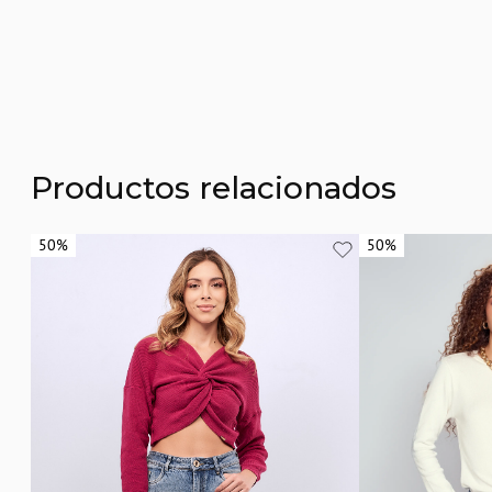
Productos relacionados
50%
50%
50%
50%