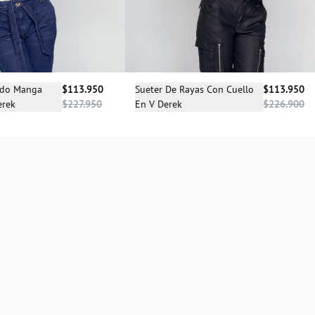
cciona una talla
Selecciona una talla
ido Manga
$113.950
Sueter De Rayas Con Cuello
$113.950
erek
$227.950
En V Derek
$226.900
M
L
XL
S