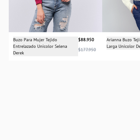
Sele
Selecciona una talla
Arianna Buzo Tej
Buzo Para Mujer Tejido
$88.950
Larga Unicolor D
Entrelazado Unicolor Selena
XS
XS
L
$177.950
Derek