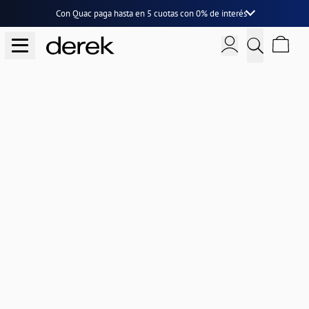
Con Quac paga hasta en
5 cuotas
con
0% de interés