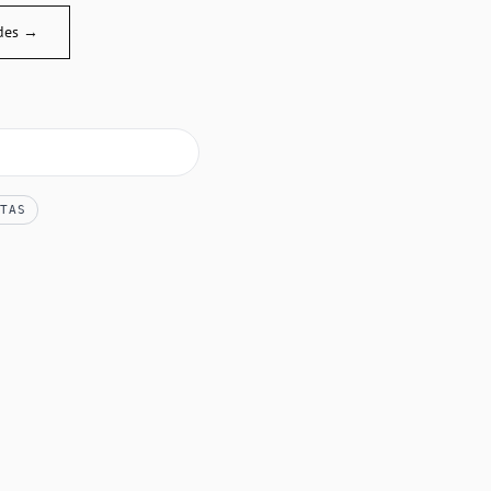
des →
TAS