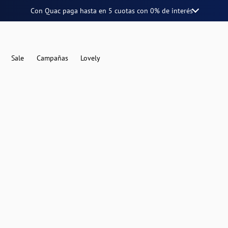
Con Quac paga hasta en
5 cuotas
con
0% de interés
Sale
Campañas
Lovely