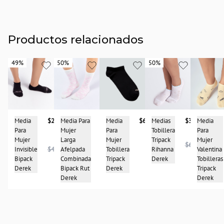
Productos relacionados
49%
49%
50%
50%
50%
50%
Media
$67.900
Media
Media
$23.950
Media Para
$21.950
Medias
$32.950
Para
Para
Para
Mujer
Tobillera
Mujer
Mujer
Mujer
Larga
Tripack
$65.950
Tobillera
Valentina
Invisible
$46.950
Afelpada
Rihanna
$43.950
Tripack
Tobilleras
Bipack
Combinada
Derek
Derek
Tripack
Derek
Bipack Rut
Derek
Derek