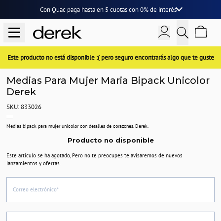
Con Quac paga hasta en
5 cuotas
con
0% de interés
Este producto no está disponible :( pero seguro encontrarás algo que te guste
Medias Para Mujer Maria Bipack Unicolor
Derek
SKU: 833026
Medias bipack para mujer unicolor con detalles de corazones, Derek.
Producto no disponible
Este articulo se ha agotado, Pero no te preocupes te avisaremos de nuevos
lanzamientos y ofertas.
Correo electrónico*