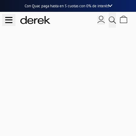
Con Quac paga hasta en
5 cuotas
con
0% de interés