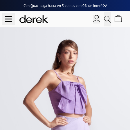
Con Quac paga hasta en
5 cuotas
con
0% de interés