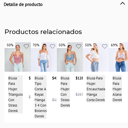
Detalle de producto
Descripción
Blusa para mujer unicolor, en tiras, tiene detalle delantero con adorno tipo
moño. Una prenda para tu día casual. Derek.
Productos relacionados
País de origen:
CHINA
50%
50%
70%
70%
50%
50%
50%
50%
69%
69%
Importador:
BAGUER SAS
Cuidado y Lavado
Lavar en máquina, no usar blanqueadores, lavar y secar con colores similares y
planchar a temperatura tibia
Blusa
$133.950
Blusa
$128.950
Blusa
$41.950
Blusa Para
$124.475
Blusa
Composición:
Para
Para
Tipo
Mujer
Para
95% Poliester
Mujer
Mujer
Corse A
Encauchada
Mujer
$248.950
5% Spandex
Triangulo
Con
$257.950
Rayas
Manga
Alana
$267.950
Con
Strass
Manga
$139.950
Corta Derek
Derek
Strass
Derek
3 4 Con
Derek
Boleros
Derek