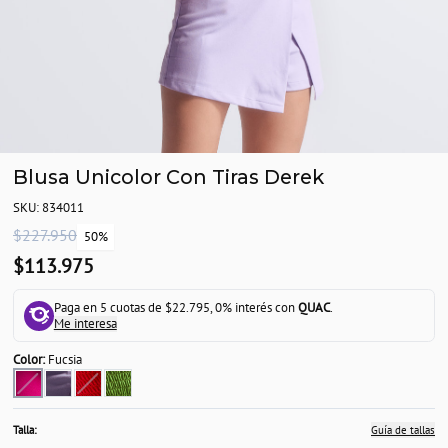
Blusa Unicolor Con Tiras Derek
SKU: 834011
$227.950
50%
$113.975
Paga en 5 cuotas de $22.795, 0% interés con
QUAC
.
Me interesa
Color:
Fucsia
Talla:
Guía de tallas