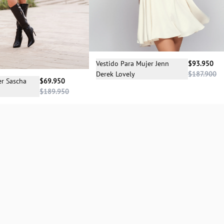
Selecciona una talla
Vestido Para Mujer Jenn
$93.950
Derek Lovely
$187.900
M
cciona una talla
er Sascha
$69.950
$189.950
S
M