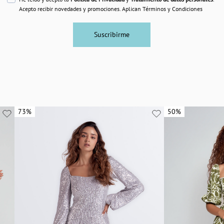
Acepto recibir novedades y promociones. Aplican Términos y Condiciones
Suscribirme
73%
73%
50%
50%