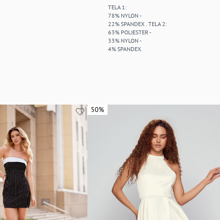
TELA 1:
78% NYLON -
22% SPANDEX . TELA 2:
63% POLIESTER -
33% NYLON -
4% SPANDEX.
50%
50%