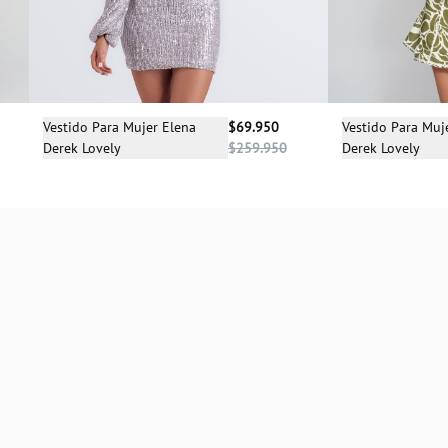
Sele
Selecciona una talla
Vestido Para Muje
Vestido Para Mujer Elena
$69.950
Derek Lovely
Derek Lovely
$259.950
XS
XS