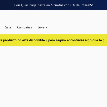
Con Quac paga hasta en
5 cuotas
con
0% de interés
Sale
Campañas
Lovely
te producto no está disponible :( pero seguro encontrarás algo que te gu