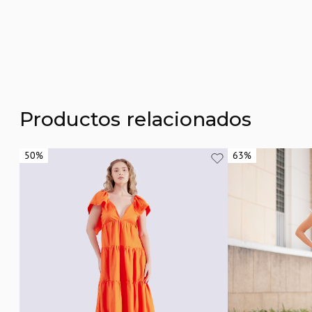
Productos relacionados
50%
50%
63%
63%