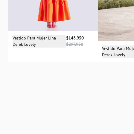
Selecciona una talla
Vestido Para Mujer Lina
$148.950
Derek Lovely
$297.950
S
Sele
Vestido Para Muj
Derek Lovely