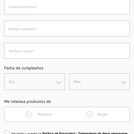
Correo electrónico*
Nombre completo*
Teléfono celular*
Fecha de cumpleaños
Día
Mes
Me interesa productos de
Hombre
Mujer
He leído y acepto la
Política de Privacidad
y
Tratamiento de datos personales
.