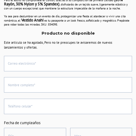
Pero el estilo no compromete el confort. Gracias a su composición de primera calidad
Rayón, 30% Nylon y 5% Spandex)
, disfrutarás de un tejido suave, ligeramente elástico y
con un cuerpo excepcional que mantiene la estructura impecable de la mañana a la noche.
Ya sea para deslumbrar en un evento de día, protagonizar una fiesta al atardecer o vivir una cita
Vestido Anahi
romántica, el
es tu pasaporte a un look fresco, sofisticado y magnético. Prepárate
para robar todas las miradas. SKU: 834098.
Producto no disponible
Este articulo se ha agotado, Pero no te preocupes te avisaremos de nuevos
lanzamientos y ofertas.
Correo electrónico*
Nombre completo*
Teléfono celular*
Fecha de cumpleaños