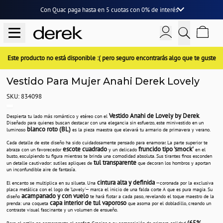
Con Quac paga hasta en
5 cuotas
con
0% de interés
Este producto no está disponible :( pero seguro encontrarás algo que te guste
Vestido Para Mujer Anahi Derek Lovely
SKU: 834098
Vestido Anahi de Lovely by Derek
Despierta tu lado más romántico y etéreo con el
.
Diseñado para quienes buscan destacar con una elegancia sin esfuerzo, este minivestido en un
blanco roto (BL)
luminoso
es la pieza maestra que elevará tu armario de primavera y verano.
Cada detalle de este diseño ha sido cuidadosamente pensado para enamorar. La parte superior te
escote cuadrado
fruncido tipo 'smock'
abraza con un favorecedor
y un delicado
en el
busto, esculpiendo tu figura mientras te brinda una comodidad absoluta. Sus tirantes finos esconden
tul transparente
un detalle cautivador: sutiles apliques de
que decoran los hombros y aportan
un inconfundible aire de fantasía.
cintura alta y definida
El encanto se multiplica en su silueta. Una
—coronada por la exclusiva
placa metálica con el logo de 'Lovely'— marca el inicio de una falda corte A que es pura magia. Su
acampanado y con vuelo
diseño
te hará flotar a cada paso, revelando el toque maestro de la
capa interior de tul vaporoso
prenda: una coqueta
que asoma por el dobladillo, creando un
contraste visual fascinante y un volumen de ensueño.
(65%