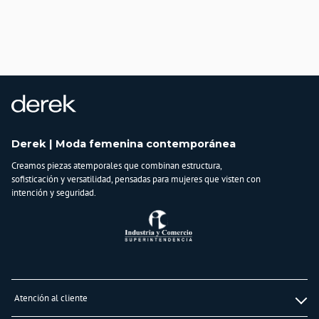
muchísimo carácter. Eleva tu colección hoy mismo con esta joya del diseño
contemporáneo.
País de origen:
COLOMBIA
Importador:
BAGUER S.A.S
Cuidado y Lavado
Lavar en máquina, no usar blanqueadores, planchar a temperatura media,
Derek | Moda femenina contemporánea
lavar y secar con colores similares
Creamos piezas atemporales que combinan estructura,
Composición:
sofisticación y versatilidad, pensadas para mujeres que visten con
96%algodon
intención y seguridad.
4%spandex
Atención al cliente