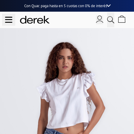
Con Quac paga hasta en
5 cuotas
con
0% de interés