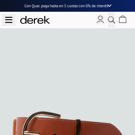
Con Quac paga hasta en
5 cuotas
con
0% de interés