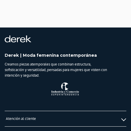
CHINA
Importador:
BAGUER S.A.S.
Cuidado y Lavado
limpiar con paño humedo, no usar detergentes ni blanqueadores, evitar el
contacto con aceites y grasas
Composición:
80% ELASTANO
Derek | Moda femenina contemporánea
20% SINTETICO
Creamos piezas atemporales que combinan estructura,
sofisticación y versatilidad, pensadas para mujeres que visten con
intención y seguridad.
Atención al cliente