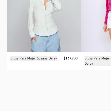
Selecciona una talla
Sele
Blusa Para Mujer Susana Derek
$137.900
Blusa Para Mujer
Derek
S
M
L