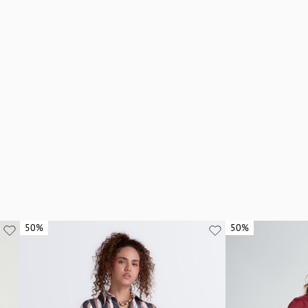
50%
50%
50%
50%