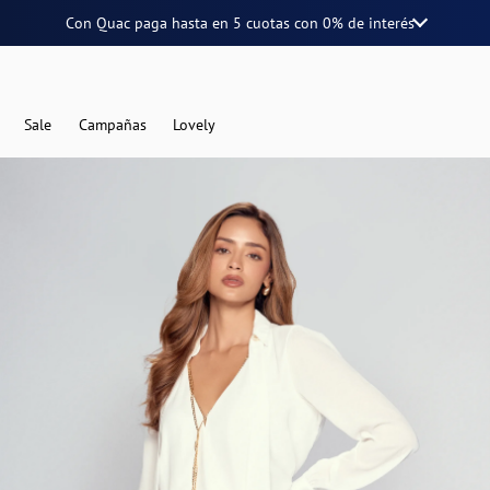
Con Quac paga hasta en
5 cuotas
con
0% de interés
Sale
Campañas
Lovely