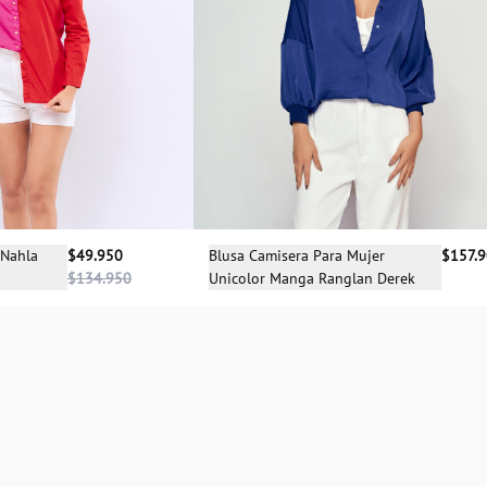
Selecciona una talla
cciona una talla
Blusa Camisera Para Mujer
$157.
 Nahla
$49.950
Unicolor Manga Ranglan Derek
$134.950
S
XS
S