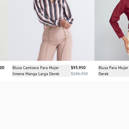
Sele
Selecciona una talla
900
Blusa Para Mujer
Blusa Camisera Para Mujer
$93.950
Derek
Jimena Manga Larga Derek
$186.950
XS
S
M
L
XL