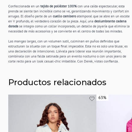
Confeccionada en un
tejido de poliéster 100%
con una caída espectacular, esta
prenda se siente tan increíble como se ve, garantizando movimiento y confort sin
arrugas. El diseño parte de un
cuello camisero
atemporal que se abre en un escote
en V profundo, el verdadero corazón de la pieza. Aquí, una
deslumbrante cadena
dorada
se integra como un collar incorporado, un detalle de joyería que elimina la
necesidad de más accesorios y se convierte en el centro de todas las miradas.
Las mangas largas, con un volumen sutil, culminan en puños definidos que
estructuran la silueta con un toque final impecable. Esta no es solo una blusa; es
una declaración de intenciones. Llévala para liderar esa reunión importante,
combínala con una falda satinada para un evento nocturno o con unos jeans de
corte recto para un look casual-chic imbatible. Con Derek, vistes confianza.
Productos relacionados
63%
63%