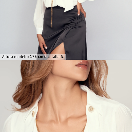
Altura modelo:
175 cm
usa talla
S
.