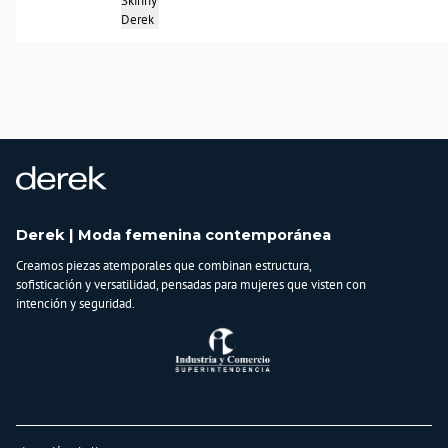
Skinny
País de origen:
Derek
COLOMBIA
Importador:
BAGUER
Cuidado y Lavado
lavar en maquina, no usar blanqueadores, planchar a temperatura tibia, lavar y
secar con colores similares
Composición:
99%algodón-1%spandex
Derek | Moda femenina contemporánea
Creamos piezas atemporales que combinan estructura,
sofisticación y versatilidad, pensadas para mujeres que visten con
intención y seguridad.