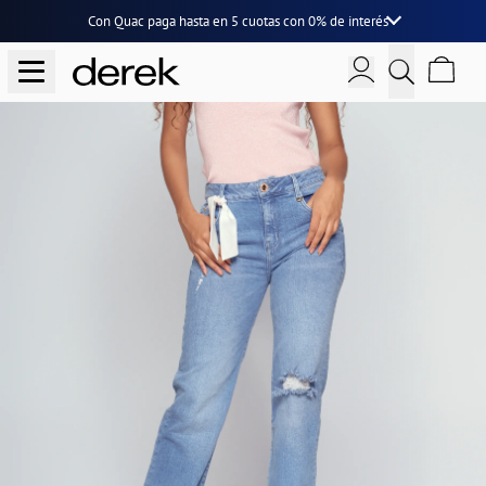
Con Quac paga hasta en
5 cuotas
con
0% de interés