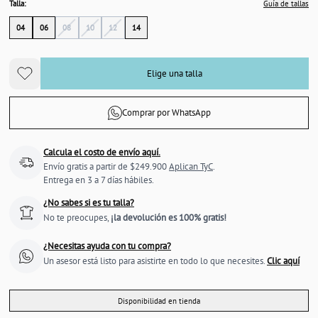
Talla:
Guía de tallas
04
06
08
10
12
14
Elige una talla
Comprar por WhatsApp
Calcula el costo de envío aquí.
Envío gratis a partir de $249.900
Aplican TyC
.
Entrega en 3 a 7 días hábiles.
¿No sabes si es tu talla?
No te preocupes,
¡la devolución es 100% gratis!
¿Necesitas ayuda con tu compra?
Un asesor está listo para asistirte en todo lo que necesites.
Clic aquí
Disponibilidad en tienda