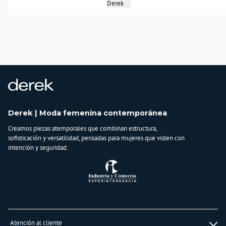
Derek
más que un bolso; es la pieza que define tu estilo. SKU: 834798.
País de origen:
CHINA
Importador:
BAGUER SAS
Cuidado y Lavado
Limpiar con paño húmedo, no exceder la capacidad en peso de cada tamaño,
evitar el contacto con aceites y grasas
Composición:
Derek | Moda femenina contemporánea
100% POLIURETANO FORRO100% POLIESTER
Creamos piezas atemporales que combinan estructura,
sofisticación y versatilidad, pensadas para mujeres que visten con
intención y seguridad.
Atención al cliente