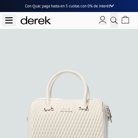
Con Quac paga hasta en
5 cuotas
con
0% de interés