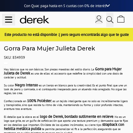
Con Quac paga hasta en
5 cuotas
con
0% de interés
Este producto no está disponible :( pero seguro encontrarás algo que te guste
Gorra Para Mujer Julieta Derek
SKU: 834939
Gorra para Mujer
Hay básicos que no son básicos. Son piezas maestras del estilo diario. La
Julieta de Derek
es una de ellas: el accesorio que redefine la simplicidad con una dosis de
carácter y actitud.
Negro Intenso
Su color
es un lienzo en blanco para tu creatividad. Es el punto final que une un
look de jeans y camiseta, o el contrapunto inesperado para un atuendo más arreglado. No sigue las
reglas, las crea.
100% Poliéster
Confeccionada en
, es un tejido inteligente que no solo es increíblemente ligero
y transpirable, sino que resiste tu ritmo de vida, manteniendo su forma y color profundo intactos,
aventura tras aventura.
logo de Derek, bordado sutilmente en relieve
El detalle que la eleva es el
. No es un
logo que grita, es un guiño de sofisticación que aporta una textura premium y demuestra que te fijas
strapback con
en los detalles que importan. Olvídate de los ajustes incómodos; su cierre tipo
hebilla metálica pulida
te permite personalizar el fit a la perfección, asegurando que se
mantenga en su sitio mientras te mueves por la ciudad.