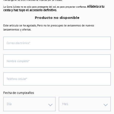
Añádela a tu
La Gorra Julieta no es solo para protegerte del sol, es para proyectar confianza.
cesta y haz tuyo el accesorio definitivo.
Producto no disponible
Este articulo se ha agotado, Pero no te preocupes te avisaremos de nuevos
lanzamientos y ofertas.
Correo electrónico*
Nombre completo*
Teléfono celular*
Fecha de cumpleaños
Día
Mes