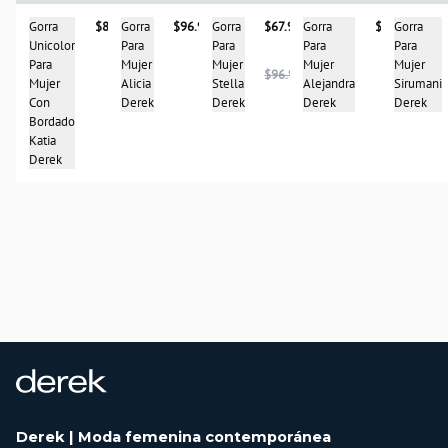
Gorra
$87.900
Gorra
$67.950
Gorra
$98.900
Gorra
Gorra
$96.900
Unicolor
Para
Para
Para
Para
Para
Mujer
Mujer
Mujer
Mujer
$96.900
Mujer
Stella
Alejandra
Sirumani
Alicia
Con
Derek
Derek
Derek
Derek
Bordado
Katia
Derek
Derek | Moda femenina contemporánea