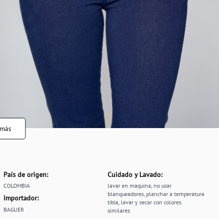
 más
País de origen:
Cuidado y Lavado:
COLOMBIA
lavar en maquina, no usar
blanqueadores, planchar a temperatura
Importador:
tibia, lavar y secar con colores
BAGUER
similares