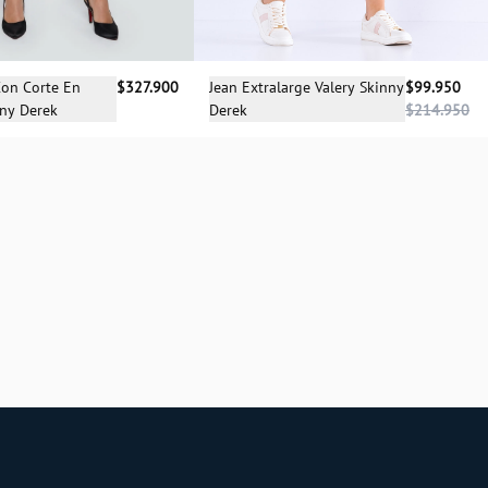
cciona una talla
Selecciona una talla
Con Corte En
$327.900
Jean Extralarge Valery Skinny
$99.950
nny Derek
Derek
$214.950
08
10
12
14
04