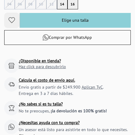
04
06
08
10
12
14
16
Elige una talla
Comprar por WhatsApp
¿Disponible en tienda?
Haz click para descubrirlo
Calcula el costo de envío aquí.
Envío gratis a partir de $249.900
Aplican TyC
.
Entrega en 3 a 7 días hábiles.
¿No sabes si es tu talla?
No te preocupes,
¡la devolución es 100% gratis!
¿Necesitas ayuda con tu compra?
Un asesor está listo para asistirte en todo lo que necesites.