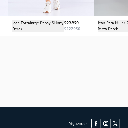
Sele
Selecciona una talla
Jean Para Mujer R
Jean Extralarge Densy Skinny
$99.950
Recta Derek
Derek
$227.950
1
04
Síguenos en: