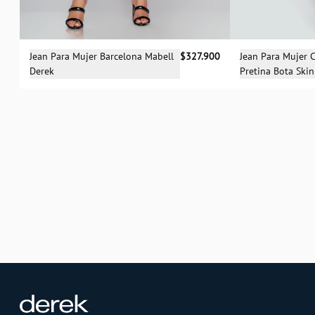
Sele
Selecciona una talla
Jean Para Mujer 
Jean Para Mujer Barcelona Mabell
$327.900
Pretina Bota Ski
Derek
04
06
04
06
12
14