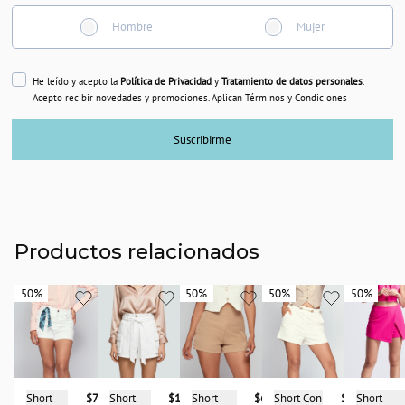
Hombre
Mujer
He leído y acepto la
Política de Privacidad
y
Tratamiento de datos personales
.
Acepto recibir novedades y promociones. Aplican Términos y Condiciones
Suscribirme
Productos relacionados
50%
50%
50%
50%
50%
50%
50%
50%
Short
$68.950
Short
$73.950
Short Con
$98.950
Short
Short
$167.900