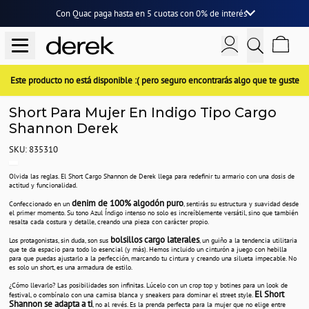
Con Quac paga hasta en
5 cuotas
con
0% de interés
Este producto no está disponible :( pero seguro encontrarás algo que te guste
Short Para Mujer En Indigo Tipo Cargo
Shannon Derek
SKU: 835310
Olvida las reglas. El Short Cargo Shannon de Derek llega para redefinir tu armario con una dosis de
actitud y funcionalidad.
denim de 100% algodón puro
Confeccionado en un
, sentirás su estructura y suavidad desde
el primer momento. Su tono Azul Índigo intenso no solo es increíblemente versátil, sino que también
resalta cada costura y detalle, creando una pieza con carácter propio.
bolsillos cargo laterales
Los protagonistas, sin duda, son sus
, un guiño a la tendencia utilitaria
que te da espacio para todo lo esencial (y más). Hemos incluido un cinturón a juego con hebilla
para que puedas ajustarlo a la perfección, marcando tu cintura y creando una silueta impecable. No
es solo un short, es una armadura de estilo.
¿Cómo llevarlo? Las posibilidades son infinitas. Lúcelo con un crop top y botines para un look de
El Short
festival, o combínalo con una camisa blanca y sneakers para dominar el street style.
Shannon se adapta a ti
, no al revés. Es la prenda perfecta para la mujer que no elige entre