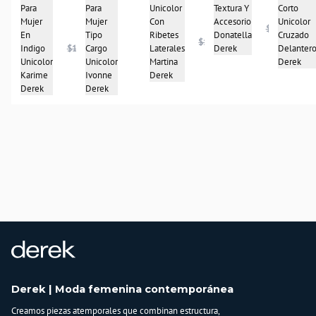
Unicolor
Para
Textura Y
Corto
Para
Con
Mujer
Accesorio
Unicolor
Mujer
$196.950
Ribetes
En
Donatella
Cruzado
Tipo
$137.900
Laterales
Indigo
$147.900
Derek
Delanter
Cargo
Martina
Unicolor
Derek
Unicolor
Derek
Karime
Ivonne
Derek
Derek
Derek | Moda femenina contemporánea
Creamos piezas atemporales que combinan estructura,