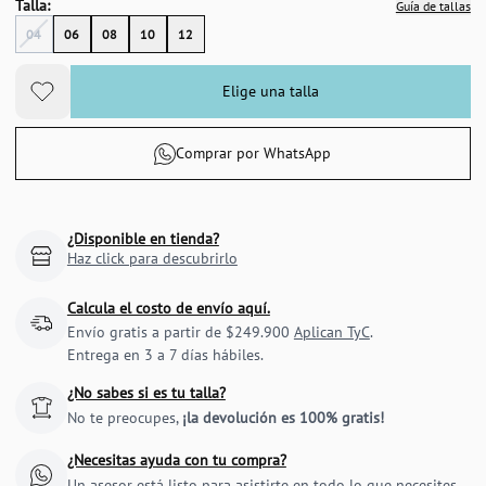
Talla:
Guía de tallas
04
06
08
10
12
Elige una talla
Comprar por WhatsApp
¿Disponible en tienda?
Haz click para descubrirlo
Calcula el costo de envío aquí.
Envío gratis a partir de $249.900
Aplican TyC
.
Entrega en 3 a 7 días hábiles.
¿No sabes si es tu talla?
No te preocupes,
¡la devolución es 100% gratis!
¿Necesitas ayuda con tu compra?
Un asesor está listo para asistirte en todo lo que necesites.