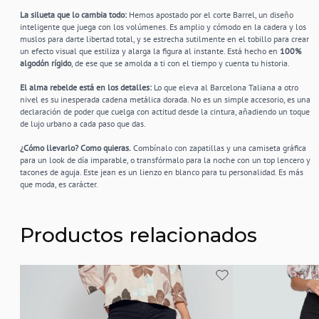
La silueta que lo cambia todo:
Hemos apostado por el corte Barrel, un diseño
inteligente que juega con los volúmenes. Es amplio y cómodo en la cadera y los
muslos para darte libertad total, y se estrecha sutilmente en el tobillo para crear
un efecto visual que estiliza y alarga la figura al instante. Está hecho en
100%
algodón rígido
, de ese que se amolda a ti con el tiempo y cuenta tu historia.
El alma rebelde está en los detalles:
Lo que eleva al Barcelona Taliana a otro
nivel es su inesperada cadena metálica dorada. No es un simple accesorio, es una
declaración de poder que cuelga con actitud desde la cintura, añadiendo un toque
de lujo urbano a cada paso que das.
¿Cómo llevarlo? Como quieras.
Combínalo con zapatillas y una camiseta gráfica
para un look de día imparable, o transfórmalo para la noche con un top lencero y
tacones de aguja. Este jean es un lienzo en blanco para tu personalidad. Es más
que moda, es carácter.
Productos relacionados