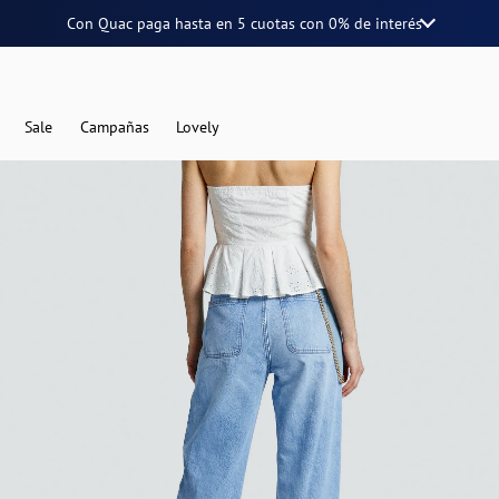
Con Quac paga hasta en
5 cuotas
con
0% de interés
Sale
Campañas
Lovely