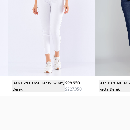
Sele
Selecciona una talla
Jean Para Mujer R
Jean Extralarge Densy Skinny
$99.950
Recta Derek
Derek
$227.950
1
04