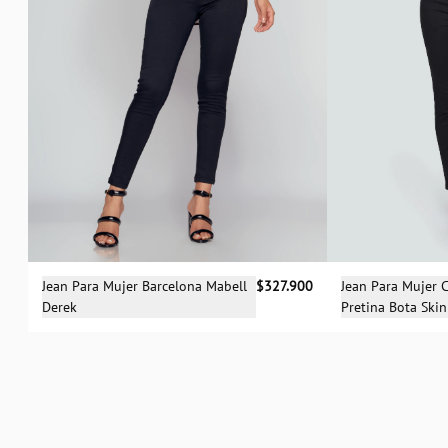
Sele
Selecciona una talla
Jean Para Mujer 
Jean Para Mujer Barcelona Mabell
$327.900
Pretina Bota Ski
Derek
04
06
04
06
12
14