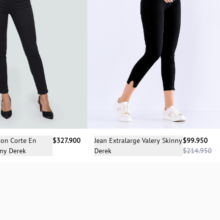
cciona una talla
Selecciona una talla
Con Corte En
$327.900
Jean Extralarge Valery Skinny
$99.950
nny Derek
Derek
$214.950
08
10
12
14
04