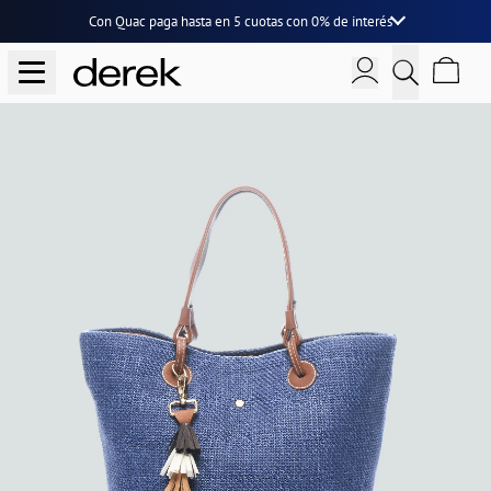
Con Quac paga hasta en
5 cuotas
con
0% de interés