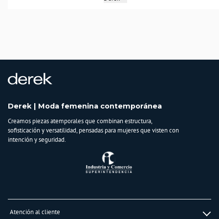
COLOMBIA
Importador:
BAGUER S.A.S
Cuidado y Lavado
Limpiar con un paño húmedo, no usar detergentes ni blanqueadores, evitar el
contacto con aceites y grasas
Composición:
*
Derek | Moda femenina contemporánea
Creamos piezas atemporales que combinan estructura,
sofisticación y versatilidad, pensadas para mujeres que visten con
intención y seguridad.
Atención al cliente