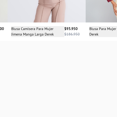
Sele
Selecciona una talla
900
Blusa Para Mujer
Blusa Camisera Para Mujer
$93.950
Derek
Jimena Manga Larga Derek
$186.950
XS
S
M
L
XL