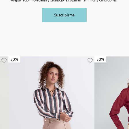
Acepto recibir novedades y promociones. Aplican Términos y Condiciones
Suscribirme
50%
50%
50%
50%