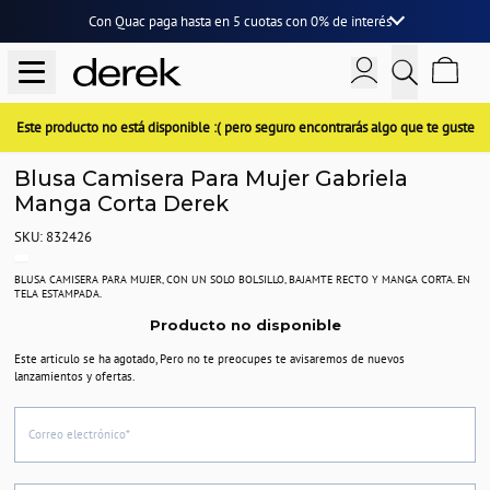
Con Quac paga hasta en
5 cuotas
con
0% de interés
Este producto no está disponible :( pero seguro encontrarás algo que te guste
Blusa Camisera Para Mujer Gabriela
Manga Corta Derek
SKU: 832426
BLUSA CAMISERA PARA MUJER, CON UN SOLO BOLSILLO, BAJAMTE RECTO Y MANGA CORTA. EN
TELA ESTAMPADA.
Producto no disponible
Este articulo se ha agotado, Pero no te preocupes te avisaremos de nuevos
lanzamientos y ofertas.
Correo electrónico*