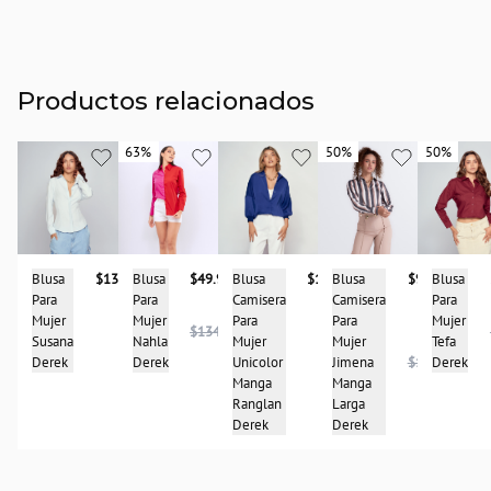
Productos relacionados
63%
63%
50%
50%
50%
50%
Blusa
$157.900
Blusa
$137.900
Blusa
Blusa
$49.950
Blusa
$93.950
Camisera
Para
Para
Para
Camisera
Para
Mujer
Mujer
Mujer
Para
$134.950
Mujer
Susana
Tefa
Nahla
Mujer
Unicolor
Derek
Derek
Derek
Jimena
$186.950
Manga
Manga
Ranglan
Larga
Derek
Derek