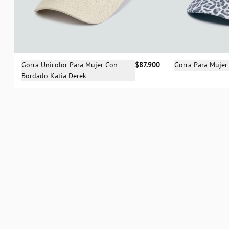
Selecciona una talla
Sele
Gorra Unicolor Para Mujer Con
$87.900
Gorra Para Mujer 
Bordado Katia Derek
UN