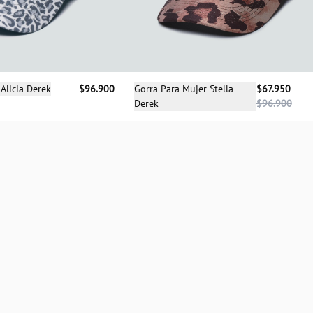
Selecciona una talla
cciona una talla
Gorra Para Mujer Stella
$67.950
Alicia Derek
$96.900
Derek
$96.900
UN
UN