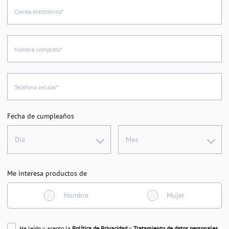
Correo electrónico*
Nombre completo*
Teléfono celular*
Fecha de cumpleaños
Día
Mes
Me interesa productos de
Hombre
Mujer
He leído y acepto la
Política de Privacidad
y
Tratamiento de datos personales
.