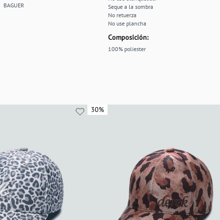
BAGUER
Seque a la sombra
No retuerza
No use plancha
Composición:
100% poliester
30%
30%