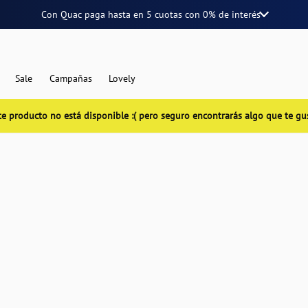
Con Quac paga hasta en
5 cuotas
con
0% de interés
Sale
Campañas
Lovely
te producto no está disponible :( pero seguro encontrarás algo que te gu