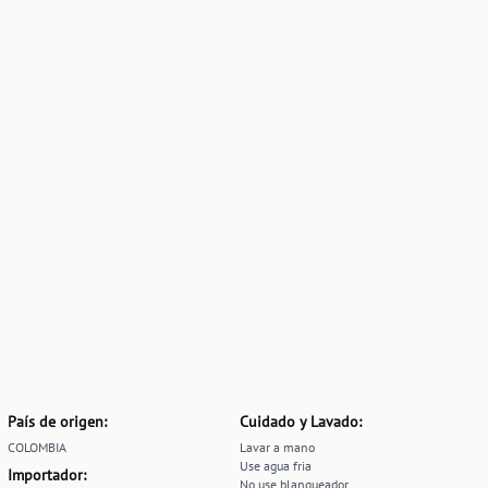
País de origen:
Cuidado y Lavado:
COLOMBIA
Lavar a mano
Use agua fria
Importador:
No use blanqueador