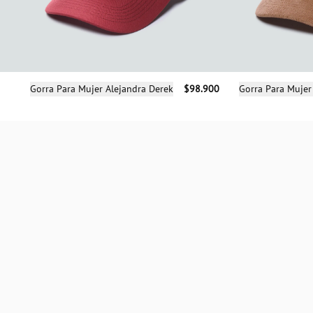
Selecciona una talla
Sele
Gorra Para Mujer Alejandra Derek
$98.900
Gorra Para Mujer
UN