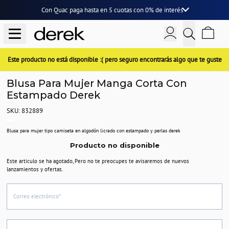
Con Quac paga hasta en
5 cuotas
con
0% de interés
Este producto no está disponible :( pero seguro encontrarás algo que te guste
Blusa Para Mujer Manga Corta Con
Estampado Derek
SKU: 832889
Blusa para mujer tipo camiseta en algodón licrado con estampado y perlas derek
Producto no disponible
Este articulo se ha agotado, Pero no te preocupes te avisaremos de nuevos
lanzamientos y ofertas.
Correo electrónico*