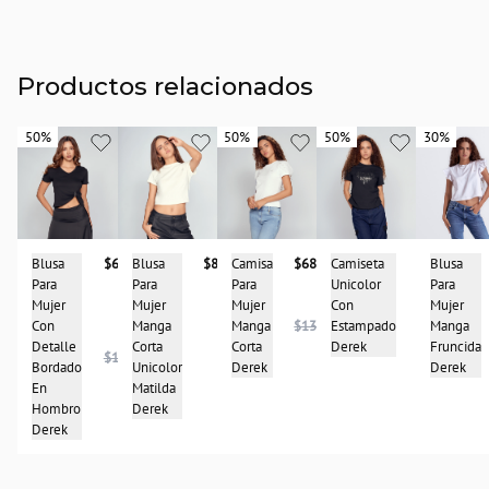
Productos relacionados
50%
50%
50%
50%
50%
50%
30%
30%
Blusa
$68.950
Blusa
$87.900
Camisa
$68.950
Camiseta
$68.950
Blusa
Para
Para
Para
Unicolor
Para
Mujer
Mujer
Mujer
Con
Mujer
$136.900
Con
Manga
Manga
$137.900
Estampado
Manga
Detalle
Corta
Corta
Derek
Fruncida
$137.900
Bordado
Unicolor
Derek
Derek
En
Matilda
Hombro
Derek
Derek