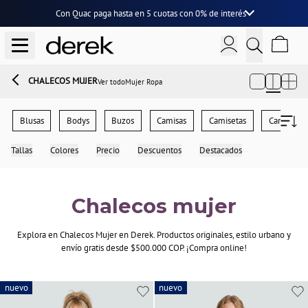
Con Quac paga hasta en
5 cuotas
con
0% de interés
CHALECOS MUJER
Ver todo
Mujer Ropa
Blusas
Bodys
Buzos
Camisas
Camisetas
Cardigans
Tallas
Colores
Precio
Descuentos
Destacados
Chalecos mujer
Explora en Chalecos Mujer en Derek. Productos originales, estilo urbano y
envío gratis desde $500.000 COP. ¡Compra online!
nuevo
nuevo
nuevo