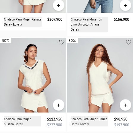
+
+
Chaleco Para Mujer Renata
$207.900
Chaleco Para Mujer En
$156.900
Derek Lovely
Lino Unicolor Ariana
Derek
50%
50%
50%
+
+
Chaleco Para Mujer
$113.950
Chaleco Para Mujer Emilia
$98.950
Susana Derek
Derek Lovely
$227.900
$197.900