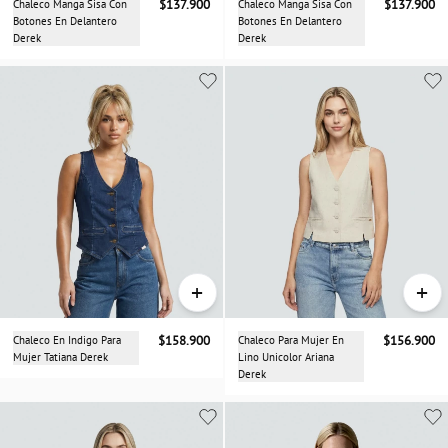
Chaleco Manga Sisa Con
$137.900
Chaleco Manga Sisa Con
$137.900
Botones En Delantero
Botones En Delantero
Derek
Derek
+
+
Chaleco En Indigo Para
$158.900
Chaleco Para Mujer En
$156.900
Mujer Tatiana Derek
Lino Unicolor Ariana
Derek