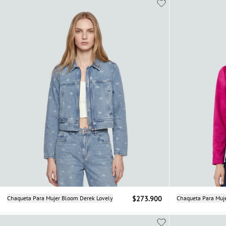
Selecciona una talla
Chaqueta Para Mujer Bloom Derek Lovely
$273.900
Chaqueta Para Muje
XS
S
M
L