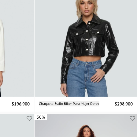
Selecciona una talla
$196.900
Chaqueta Estilo Biker Para Mujer Derek
$298.900
L
30%
30%