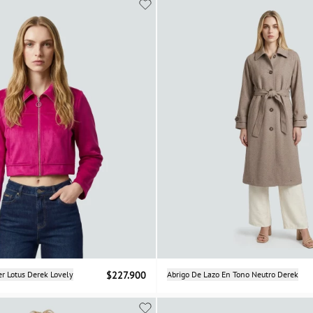
Selecciona una talla
Selecciona una talla
r Lotus Derek Lovely
$227.900
Abrigo De Lazo En Tono Neutro Derek
XS
S
M
L
S
M
L