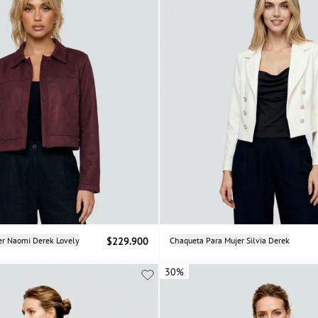
Selecciona una talla
Selecciona una talla
er Naomi Derek Lovely
$229.900
Chaqueta Para Mujer Silvia Derek
XS
M
M
L
30%
30%