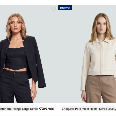
nuevo
nuevo
Selecciona una talla
Selecciona una talla
Antonella Manga Larga Derek
$389.900
Chaqueta Para Mujer Naomi Derek Lovel