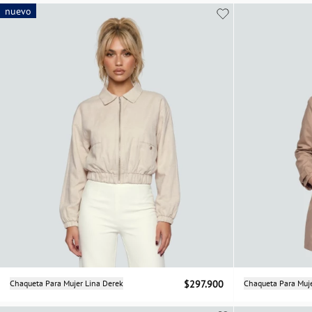
XS
S
M
L
nuevo
nuevo
Selecciona una talla
Chaqueta Para Mujer Lina Derek
$297.900
Chaqueta Para Muj
XS
S
M
L