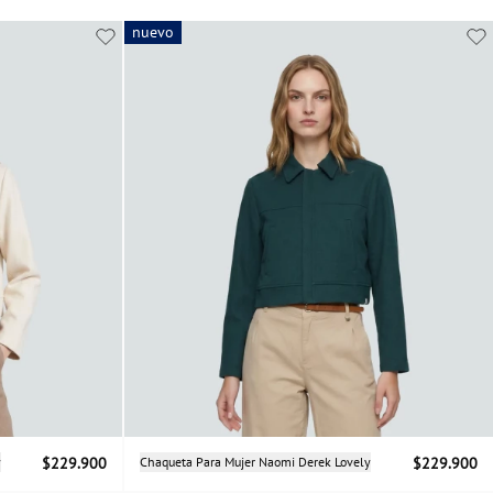
nuevo
nuevo
Selecciona una talla
y
$229.900
Chaqueta Para Mujer Naomi Derek Lovely
$229.900