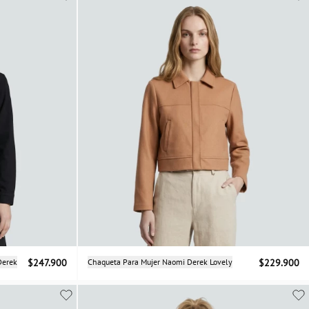
Selecciona una talla
Derek
$247.900
Chaqueta Para Mujer Naomi Derek Lovely
$229.900
XS
S
M
L