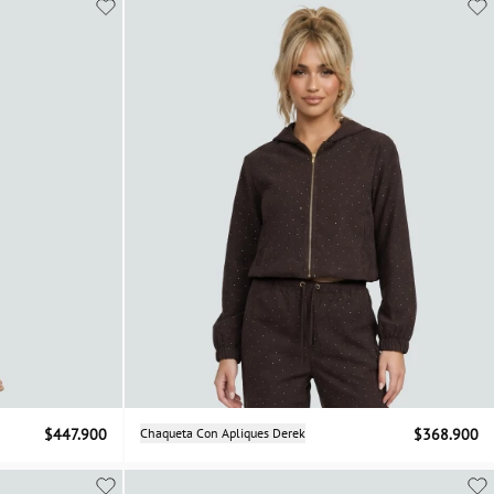
Selecciona una talla
$447.900
Chaqueta Con Apliques Derek
$368.900
S
M
L