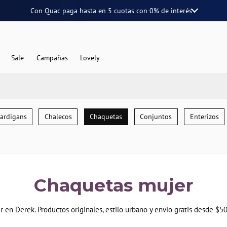
Con Quac paga hasta en
5 cuotas
con
0% de interés
Sale
Campañas
Lovely
Cardigans
Chalecos
Chaquetas
Conjuntos
Enterizos
Chaquetas mujer
 en Derek. Productos originales, estilo urbano y envío gratis desde $5