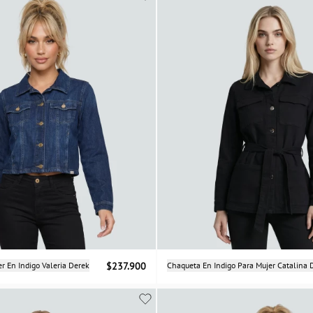
Selecciona una talla
Selecciona una talla
r En Indigo Valeria Derek
$237.900
Chaqueta En Indigo Para Mujer Catalina 
S
M
L
XL
XS
S
M
L