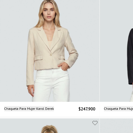
Selecciona una talla
Chaqueta Para Mujer Karol Derek
$247.900
Chaqueta Para Muj
S
M
L
XL