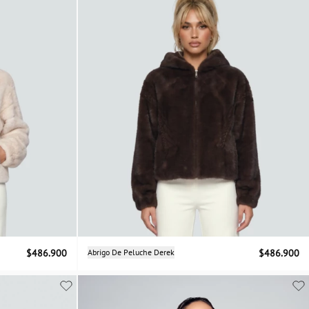
Selecciona una talla
$486.900
Abrigo De Peluche Derek
$486.900
M
L
XL