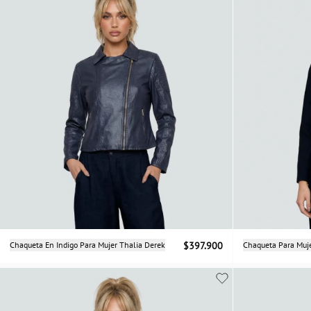
Selecciona una talla
Chaqueta En Indigo Para Mujer Thalia Derek
$397.900
Chaqueta Para Muje
S
M
L