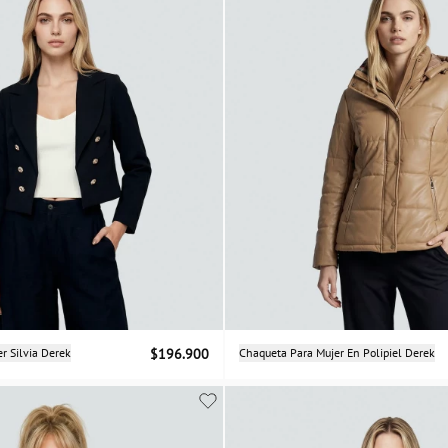
Selecciona una talla
Selecciona una talla
r Silvia Derek
$196.900
Chaqueta Para Mujer En Polipiel Derek
XS
M
L
S
M
L