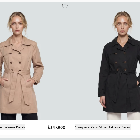
XS
S
M
L
XS
S
M
L
Selecciona una talla
Selecciona una talla
er Tatiana Derek
$347.900
Chaqueta Para Mujer Tatiana Derek
XS
S
M
L
XS
S
M
L