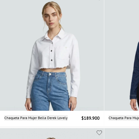
Selecciona una talla
Chaqueta Para Mujer Bella Derek Lovely
$189.900
Chaqueta Para Muje
XS
S
M
L
XS