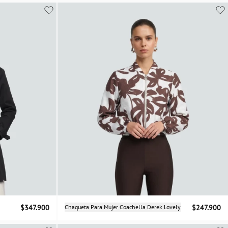
XS
S
M
L
Selecciona una talla
$347.900
Chaqueta Para Mujer Coachella Derek Lovely
$247.900
S
M
L