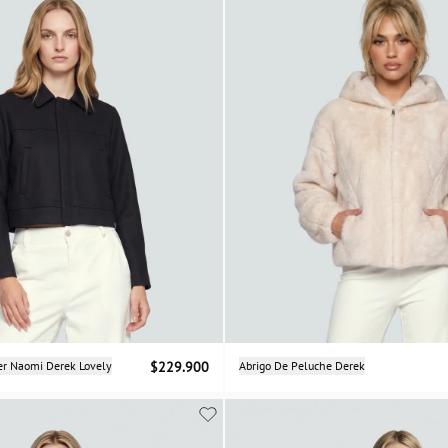
Selecciona una talla
Selecciona una talla
er Naomi Derek Lovely
$229.900
Abrigo De Peluche Derek
XS
S
M
L
M
L
XL