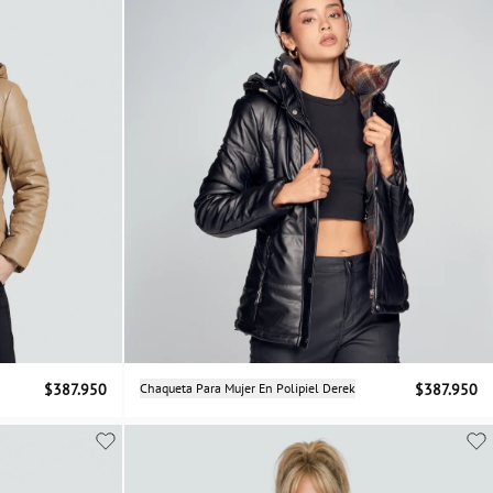
Selecciona una talla
$387.950
Chaqueta Para Mujer En Polipiel Derek
$387.950
S
M
L