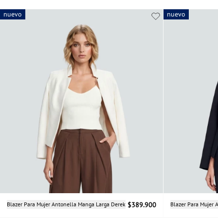
nuevo
nuevo
nuevo
Selecciona una talla
Blazer Para Mujer Antonella Manga Larga Derek
$389.900
Blazer Para Mujer 