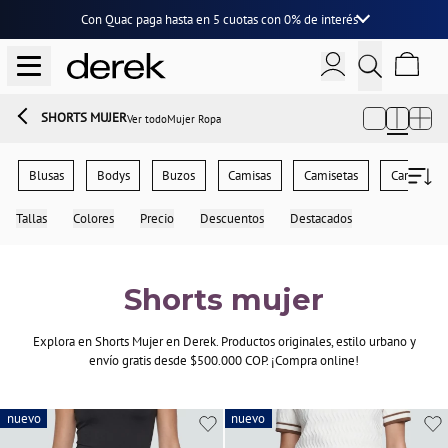
Con Quac paga hasta en
5 cuotas
con
0% de interés
SHORTS MUJER
Ver todo
Mujer Ropa
Blusas
Bodys
Buzos
Camisas
Camisetas
Cardigans
Tallas
Colores
Precio
Descuentos
Destacados
Shorts mujer
Explora en Shorts Mujer en Derek. Productos originales, estilo urbano y
envío gratis desde $500.000 COP. ¡Compra online!
nuevo
nuevo
nuevo