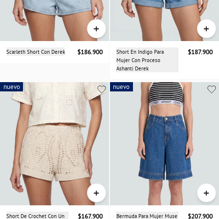
+
+
Scarleth Short Con Derek
$186.900
Short En Indigo Para
$187.900
Mujer Con Proceso
Ashanti Derek
nuevo
nuevo
nuevo
+
+
Short De Crochet Con Un
$167.900
Bermuda Para Mujer Muse
$207.900