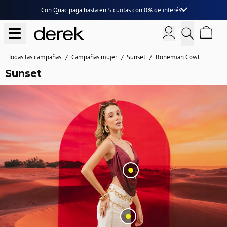
Con Quac paga hasta en
5 cuotas
con
0% de interés
Todas las campañas
Campañas mujer
Sunset
Bohemian Cowl
Sunset