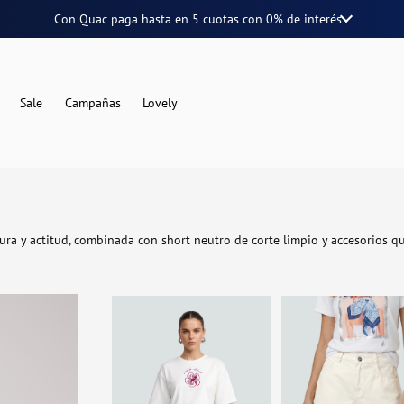
Con Quac paga hasta en
5 cuotas
con
0% de interés
Sale
Campañas
Lovely
ura y actitud, combinada con short neutro de corte limpio y accesorios qu