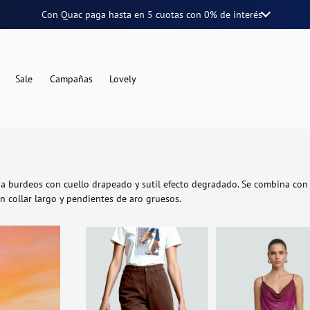
Con Quac paga hasta en
5 cuotas
con
0% de interés
Sale
Campañas
Lovely
da burdeos con cuello drapeado y sutil efecto degradado. Se combina co
 collar largo y pendientes de aro gruesos.