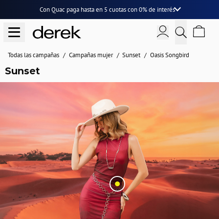
Con Quac paga hasta en
5 cuotas
con
0% de interés
Todas las campañas
Campañas mujer
Sunset
Oasis Songbird
Sunset