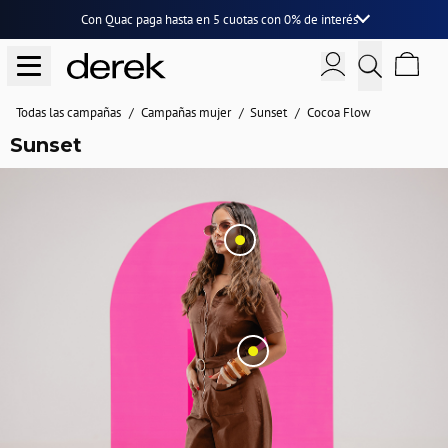
Con Quac paga hasta en
5 cuotas
con
0% de interés
Todas las campañas
Campañas mujer
Sunset
Cocoa Flow
Sunset