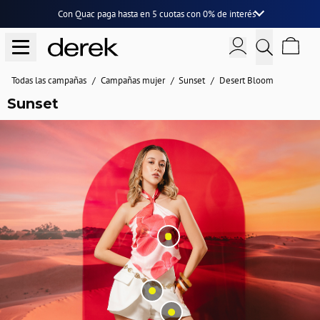
Con Quac paga hasta en
5 cuotas
con
0% de interés
Todas las campañas
Campañas mujer
Sunset
Desert Bloom
Sunset