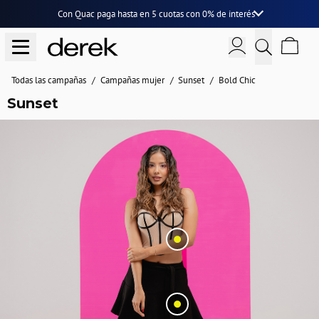
Con Quac paga hasta en
5 cuotas
con
0% de interés
Todas las campañas
Campañas mujer
Sunset
Bold Chic
Sunset