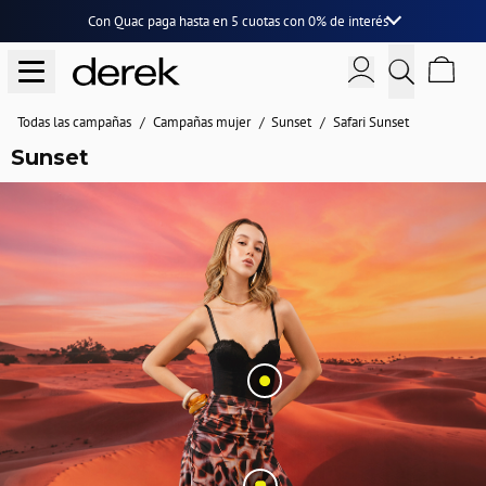
Con Quac paga hasta en
5 cuotas
con
0% de interés
Todas las campañas
Campañas mujer
Sunset
Safari Sunset
Sunset